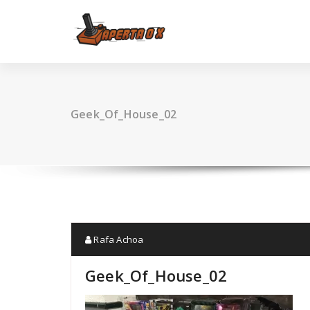
Skip
to
content
Geek_Of_House_02
Rafa Achoa
Geek_Of_House_02