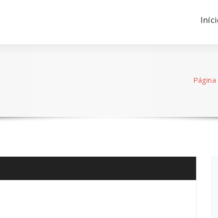
Iníc
Página i