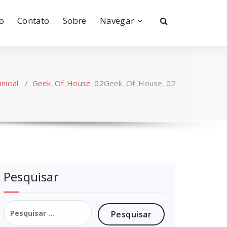
io
Contato
Sobre
Navegar
nicial
/
Geek_Of_House_02
Geek_Of_House_02
Pesquisar
Pesquisar
por: