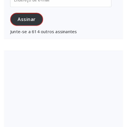
de
e-
mail
Assinar
Junte-se a 614 outros assinantes