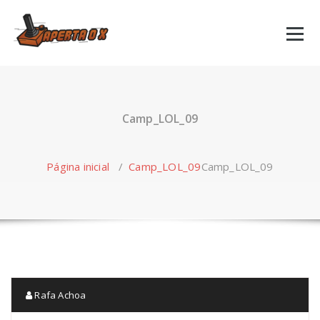
Skip
to
content
Camp_LOL_09
Página inicial
/
Camp_LOL_09
Camp_LOL_09
Rafa Achoa