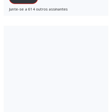
Junte-se a 614 outros assinantes