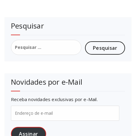
Pesquisar
Pesquisar
por:
Novidades por e-Mail
Receba novidades exclusivas por e-Mail.
Endereço
de
e-
mail
Assinar