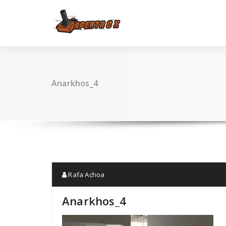
Skip
to
content
Anarkhos_4
Rafa Achoa
Anarkhos_4