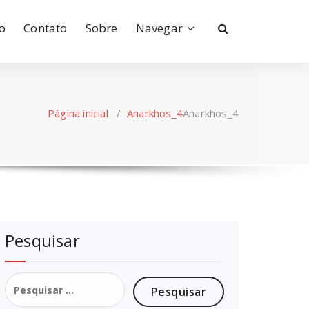
io
Contato
Sobre
Navegar
Página inicial
/
Anarkhos_4
Anarkhos_4
Pesquisar
Pesquisar
por: