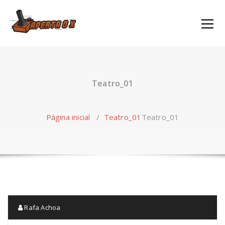
Skip
to
content
Teatro_01
Página inicial
/
Teatro_01
Teatro_01
Rafa Achoa