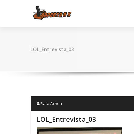
Skip
to
content
LOL_Entrevista_03
Rafa Achoa
LOL_Entrevista_03