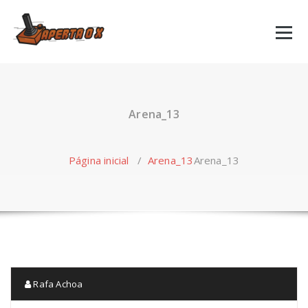
Skip
to
content
Arena_13
Página inicial
/
Arena_13
Arena_13
Rafa Achoa