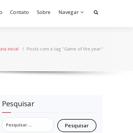
io
Contato
Sobre
Navegar
na inicial
/
Posts com a tag "Game of the year"
Pesquisar
Pesquisar
por: