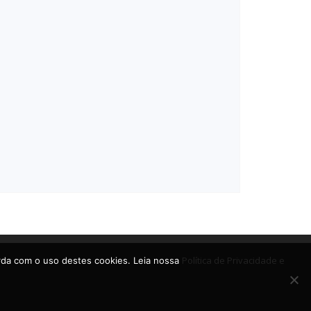
Política de Privacidade e
rda com o uso destes cookies. Leia nossa