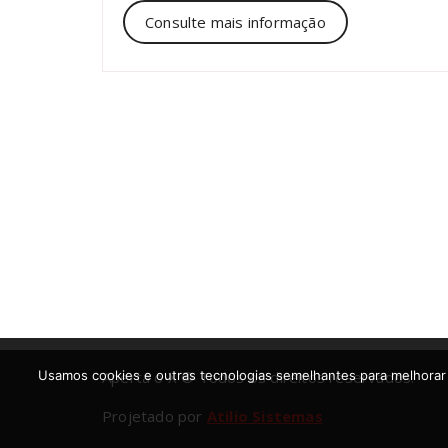
Consulte mais informação
Aperta o X © Todos os direitos reservados.
Usamos cookies e outras tecnologias semelhantes para melhorar
Projetado por
Atilio Sistemas