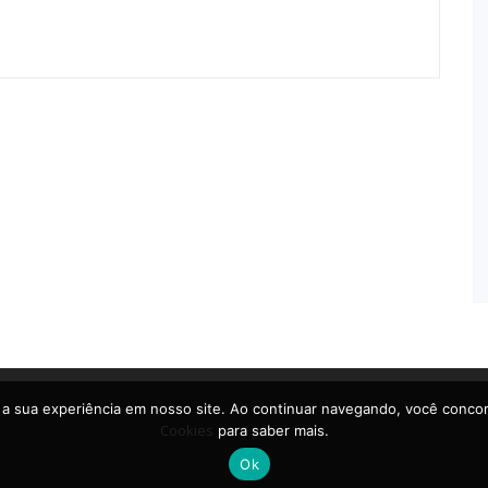
 a sua experiência em nosso site. Ao continuar navegando, você conco
Cookies
para saber mais.
Ok