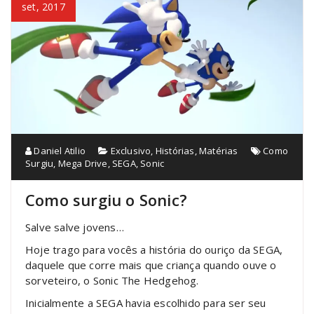
set, 2017
Daniel Atilio
Exclusivo
,
Histórias
,
Matérias
Como
Surgiu
,
Mega Drive
,
SEGA
,
Sonic
Como surgiu o Sonic?
Salve salve jovens…
Hoje trago para vocês a história do ouriço da SEGA,
daquele que corre mais que criança quando ouve o
sorveteiro, o Sonic The Hedgehog.
Inicialmente a SEGA havia escolhido para ser seu