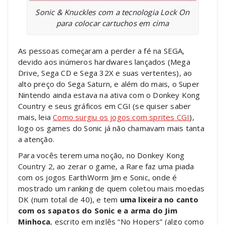
Sonic & Knuckles com a tecnologia Lock On
para colocar cartuchos em cima
As pessoas começaram a perder a fé na SEGA,
devido aos inúmeros hardwares lançados (Mega
Drive, Sega CD e Sega 32X e suas vertentes), ao
alto preço do Sega Saturn, e além do mais, o Super
Nintendo ainda estava na ativa com o Donkey Kong
Country e seus gráficos em CGI (se quiser saber
mais, leia
Como surgiu os jogos com sprites CGI
),
logo os games do Sonic já não chamavam mais tanta
a atenção.
Para vocês terem uma noção, no Donkey Kong
Country 2, ao zerar o game, a Rare faz uma piada
com os jogos EarthWorm Jim e Sonic, onde é
mostrado um ranking de quem coletou mais moedas
DK (num total de 40), e tem
uma lixeira no canto
com os sapatos do Sonic e a arma do Jim
Minhoca
, escrito em inglês “No Hopers” (algo como