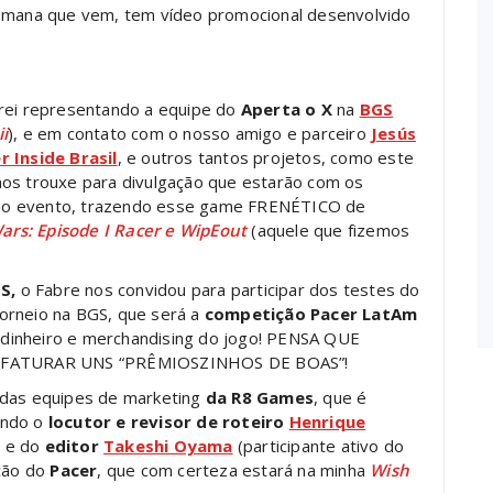
mana que vem, tem vídeo promocional desenvolvido
arei representando a equipe do
Aperta o X
na
BGS
ii
), e em contato com o nosso amigo e parceiro
Jesús
 Inside Brasil
, e outros tantos projetos, como este
 nos trouxe para divulgação que estarão com os
o evento, trazendo esse game FRENÉTICO de
Wars: Episode I Racer e WipEout
(aquele que fizemos
S,
o Fabre nos convidou para participar dos testes do
orneio na BGS, que será a
competição Pacer LatAm
 dinheiro e merchandising do jogo! PENSA QUE
 FATURAR UNS “PRÊMIOSZINHOS DE BOAS”!
 das equipes de marketing
da R8 Games
, que é
uindo o
locutor e revisor de roteiro
Henrique
) e do
editor
Takeshi Oyama
(participante ativo do
ação do
Pacer
, que com certeza estará na minha
Wish