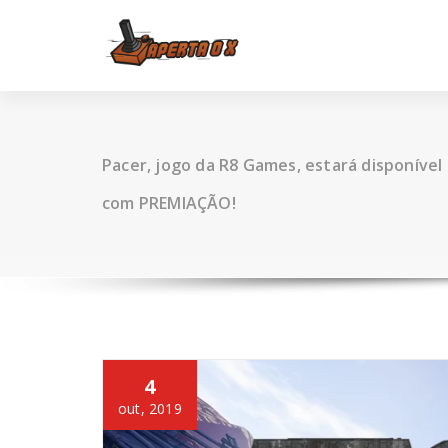
Skip
to
content
Pacer, jogo da R8 Games, estará disponível
com PREMIAÇÃO!
4
out, 2019