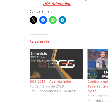
UOL Adrenaline
Compartilhar:
Relacionado
BGS 2019 – Avenida Indie
Confira a en
13 de março de 2020
Tavares, cri
Em "Conferências e Eventos"
Noite
5 de julho d
Em "Notícia