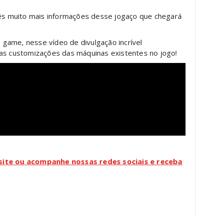
cês muito mais informações desse jogaço que chegará
game, nesse vídeo de divulgação incrível
s customizações das máquinas existentes no jogo!
 site ou acompanhe nossas redes sociais e receba