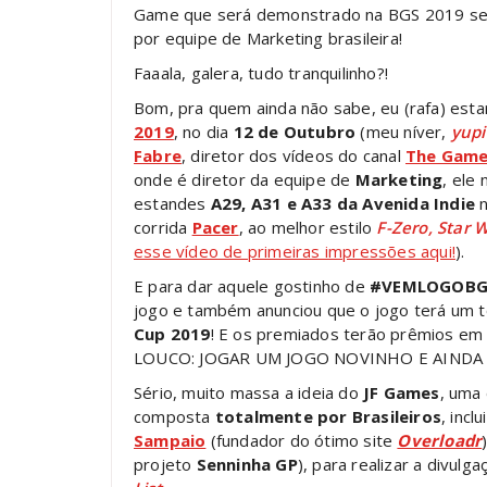
Game que será demonstrado na BGS 2019 se
por equipe de Marketing brasileira!
Faaala, galera, tudo tranquilinho?!
Bom, pra quem ainda não sabe, eu (rafa) est
2019
, no dia
12 de Outubro
(meu níver,
yupi
Fabre
, diretor dos vídeos do canal
The Gamer
onde é diretor da equipe de
Marketing
, ele
estandes
A29, A31 e A33 da Avenida Indie
n
corrida
Pacer
, ao melhor estilo
F-Zero, Star 
esse vídeo de primeiras impressões aqui!
).
E para dar aquele gostinho de
#VEMLOGOBG
jogo e também anunciou que o jogo terá um t
Cup 2019
! E os premiados terão prêmios em
LOUCO: JOGAR UM JOGO NOVINHO E AINDA
Sério, muito massa a ideia do
JF Games
, uma
composta
totalmente por Brasileiros
, incl
Sampaio
(fundador do ótimo site
Overloadr
projeto
Senninha GP
), para realizar a divulg