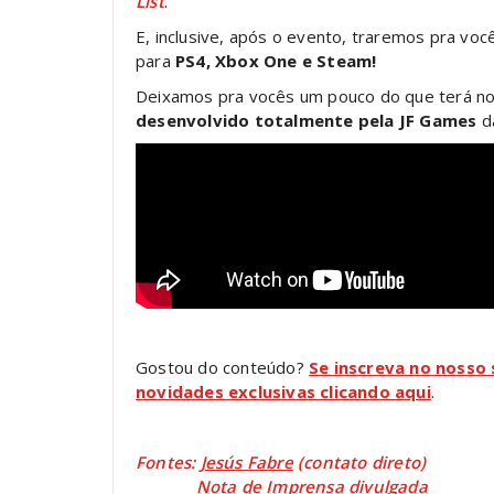
List
.
E, inclusive, após o evento, traremos pra vo
para
PS4, Xbox One e Steam!
Deixamos pra vocês um pouco do que terá no 
desenvolvido totalmente pela JF Games
da
Gostou do conteúdo?
Se inscreva no nosso
novidades exclusivas clicando aqui
.
Fontes:
Jesús Fabre
(contato direto)
Nota de Imprensa divulgada