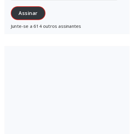
e-
mail
Assinar
Junte-se a 614 outros assinantes