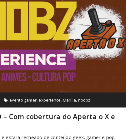
evento gamer
,
experience
,
Marília
,
noobz
– Com cobertura do Aperta o X e
) e estará recheado de conteúdo geek, gamer e pop.