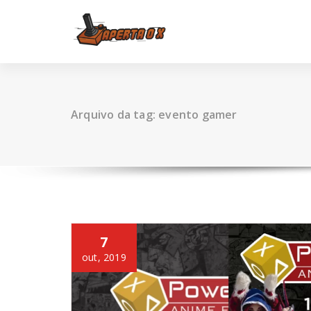
Skip
to
content
Arquivo da tag: evento gamer
7
out, 2019