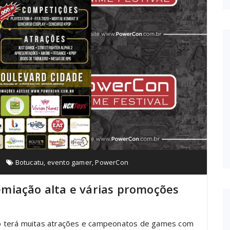
Botucatu
,
evento gamer
,
PowerCon
miação alta e várias promoções
o terá muitas atrações e campeonatos de games com