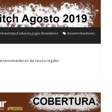
Entrevistas
,
Exclusivo
,
Jogos Brasileiros
desenvolvedores
,
 desenvolvedores da nossa região!