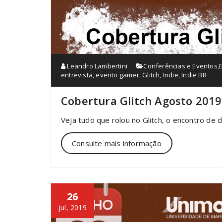
Leandro Lambertini
Conferências e Eventos
,
entrevista
,
evento gamer
,
Glitch
,
Indie
,
Indie BR
Cobertura Glitch Agosto 2019
Veja tudo que rolou no Glitch, o encontro de
Consulte mais informação
26
jul, 2019