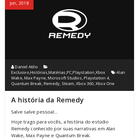
jun, 2018
Daniel Atilio
Exclusivo
,
Histórias
,
Matérias
,
PC
,
Playstation
,
Xbox
Alan
Wake
,
Max Payne
,
Microsoft Studios
,
Playstation 4
,
Quantum Break
,
Remedy
,
Steam
,
Xbox 360
,
Xbox One
A história da Remedy
Salve salve pessoal…
Hoje trago para vocês, a história do estúdio
Remedy conhecido por suas narrativas em Alan
Wake, Max Payne e Quantum Break.