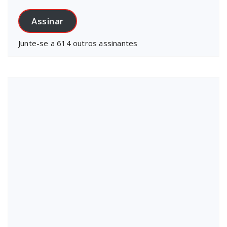
e-
mail
Assinar
Junte-se a 614 outros assinantes