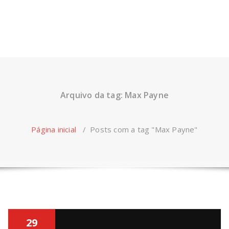
Arquivo da tag: Max Payne
Página inicial
/
Posts com a tag "Max Payne"
29