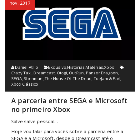
nov, 2017
Daniel Atilio
Exclusivo
,
Histórias
,
Matérias
,
Xbox
Crazy Taxi
,
Dreamcast
,
Otogi
,
OutRun
,
Panzer Dragoon
,
SEGA
,
Shenmue
,
The House Of The Dead
,
ToeJam & Earl
,
Xbox Clássico
A parceria entre SEGA e Microsoft
no primeiro Xbox
Salve salve pessoal…
Hoje vou falar para vocês sobre a parceria entre a
SEGA e a Microsoft, desde o Dreamcast até o