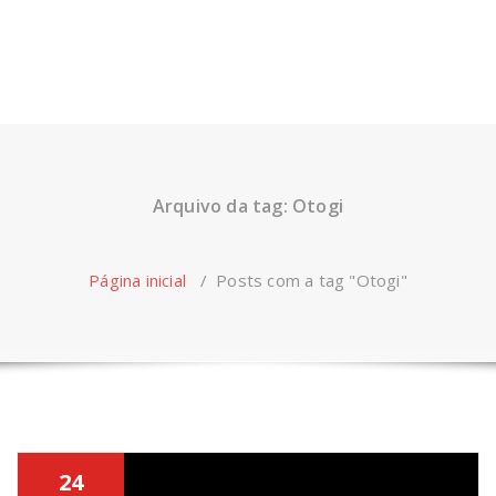
Arquivo da tag: Otogi
Página inicial
/
Posts com a tag "Otogi"
24