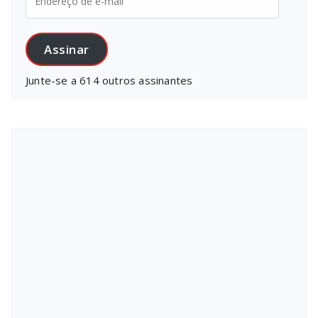
de
e-
mail
Assinar
Junte-se a 614 outros assinantes