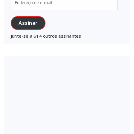
de
e-
mail
Assinar
Junte-se a 614 outros assinantes