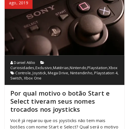
ago, 2019
Daniel Atilio
Curiosidades
,
Exclusivo
,
Matérias
,
Nintendo
,
Playstation
,
Xbox
Controle
,
Joystick
,
Mega Drive
,
Nintendinho
,
Playstation 4
,
Switch
,
Xbox One
Por qual motivo o botão Start e
Select tiveram seus nomes
trocados nos joysticks
Você já reparou que os joysticks não tem mais
botões com nome Start e Select? Qual será o motivo