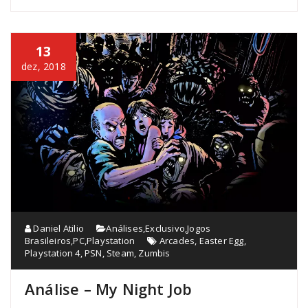
13
dez, 2018
Daniel Atilio
Análises
,
Exclusivo
,
Jogos
Brasileiros
,
PC
,
Playstation
Arcades
,
Easter Egg
,
Playstation 4
,
PSN
,
Steam
,
Zumbis
Análise – My Night Job