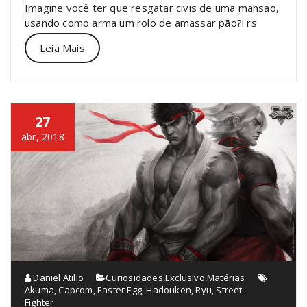
Imagine você ter que resgatar civis de uma mansão,
usando como arma um rolo de amassar pão?! rs
Leia Mais
27
abr, 2018
Daniel Atilio
Curiosidades
,
Exclusivo
,
Matérias
Akuma
,
Capcom
,
Easter Egg
,
Hadouken
,
Ryu
,
Street
Fighter