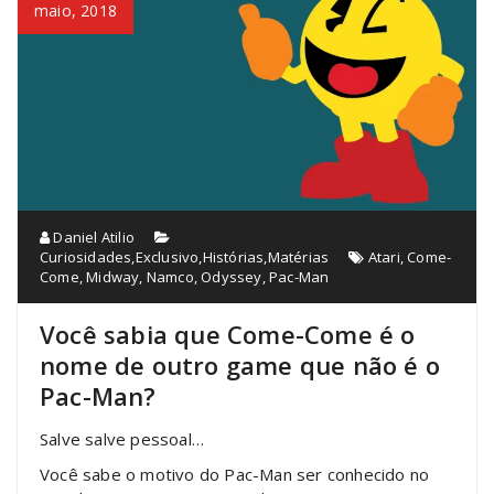
maio, 2018
Daniel Atilio
Curiosidades
,
Exclusivo
,
Histórias
,
Matérias
Atari
,
Come-
Come
,
Midway
,
Namco
,
Odyssey
,
Pac-Man
Você sabia que Come-Come é o
nome de outro game que não é o
Pac-Man?
Salve salve pessoal…
Você sabe o motivo do Pac-Man ser conhecido no