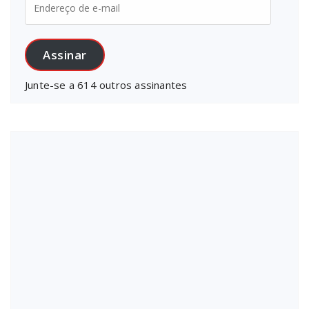
de
e-
mail
Assinar
Junte-se a 614 outros assinantes