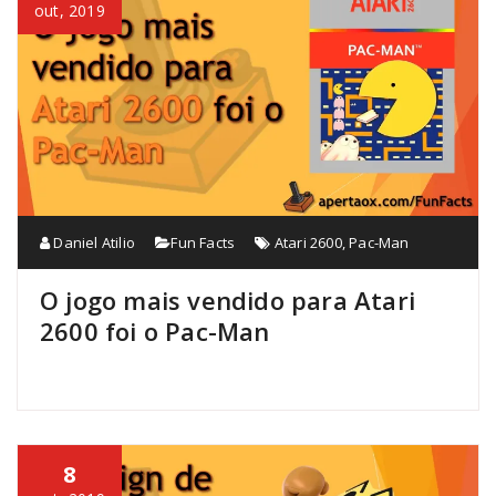
out, 2019
Daniel Atilio
Fun Facts
Atari 2600
,
Pac-Man
O jogo mais vendido para Atari
2600 foi o Pac-Man
8