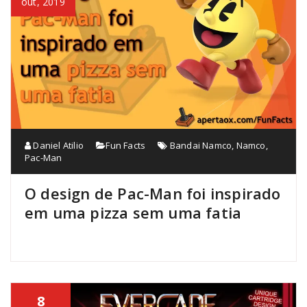
out, 2019
Daniel Atilio
Fun Facts
Bandai Namco
,
Namco
,
Pac-Man
O design de Pac-Man foi inspirado
em uma pizza sem uma fatia
8