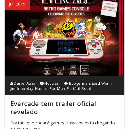
jul, 2019
Daniel Atilio
Notícias
Boogerman
,
EarthWorm
Jim
,
Interplay
,
Namco
,
Pac-Man
,
Portátil
,
Retrô
Evercade tem trailer oficial
revelado
Portátil que rodará games clássicos está chegando
ainda em 2019.