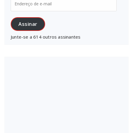
de
e-
mail
Assinar
Junte-se a 614 outros assinantes