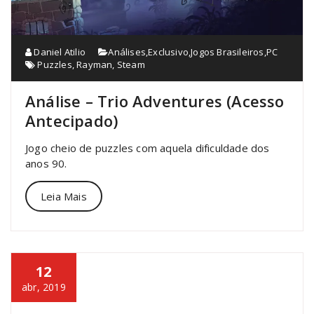
Daniel Atilio
Análises
,
Exclusivo
,
Jogos Brasileiros
,
PC
Puzzles
,
Rayman
,
Steam
Análise – Trio Adventures (Acesso
Antecipado)
Jogo cheio de puzzles com aquela dificuldade dos
anos 90.
Leia Mais
12
abr, 2019