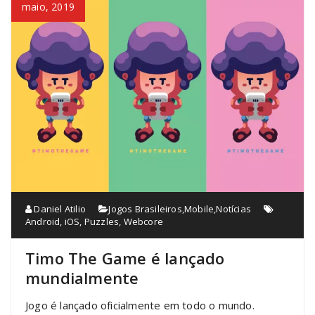
maio, 2019
Daniel Atilio
Jogos Brasileiros
,
Mobile
,
Notícias
Android
,
iOS
,
Puzzles
,
Webcore
Timo The Game é lançado
mundialmente
Jogo é lançado oficialmente em todo o mundo.