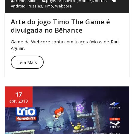
Daniel Atilio
Jogos Brasileiros
,
Mobile
,
Notícias
Android
,
Puzzles
,
Timo
,
Webcore
Arte do jogo Timo The Game é
divulgada no Bēhance
Game da Webcore conta com traços únicos de Raul
Aguiar.
Leia Mais
17
abr, 2019